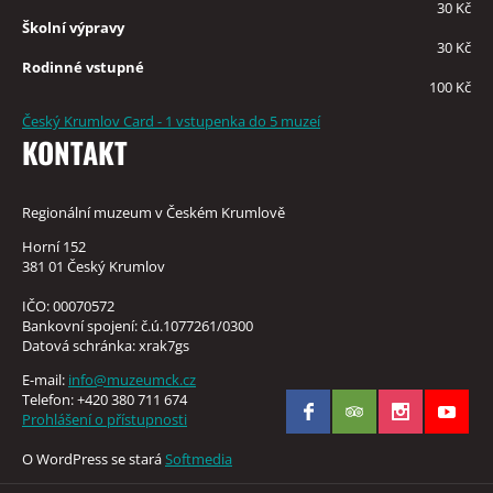
30 Kč
Školní výpravy
30 Kč
Rodinné vstupné
100 Kč
Český Krumlov Card - 1 vstupenka do 5 muzeí
KONTAKT
Regionální muzeum v Českém Krumlově
Horní 152
381 01 Český Krumlov
IČO: 00070572
Bankovní spojení: č.ú.1077261/0300
Datová schránka: xrak7gs
E-mail:
info@muzeumck.cz
Telefon: +420 380 711 674
Prohlášení o přístupnosti
O WordPress se stará
Softmedia