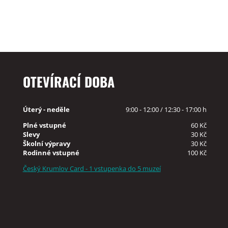
OTEVÍRACÍ DOBA
Úterý - neděle
9:00 - 12:00 / 12:30 - 17:00 h
Plné vstupné
60 Kč
Slevy
30 Kč
Školní výpravy
30 Kč
Rodinné vstupné
100 Kč
Český Krumlov Card - 1 vstupenka do 5 muzeí