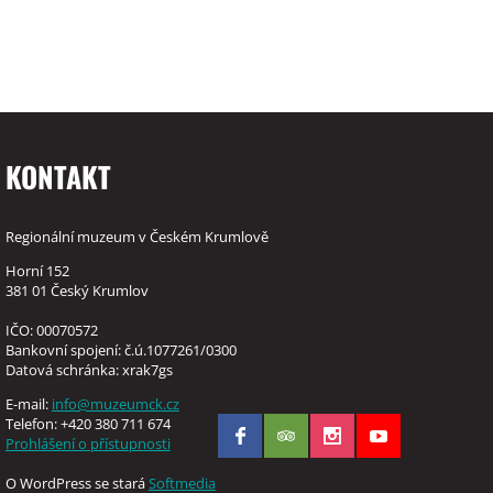
KONTAKT
Regionální muzeum v Českém Krumlově
Horní 152
381 01 Český Krumlov
IČO: 00070572
Bankovní spojení: č.ú.1077261/0300
Datová schránka: xrak7gs
E-mail:
info@muzeumck.cz
Telefon: +420 380 711 674
Prohlášení o přístupnosti
O WordPress se stará
Softmedia