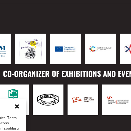
 CO-ORGANIZER OF EXHIBITIONS AND EVE
ies. Tento
TO
házení
ání souhlasu