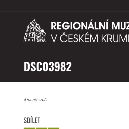
DSC03982
4 monthszpět
SDÍLET