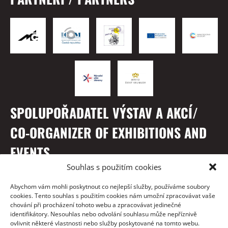
SPOLUPOŘADATEL VÝSTAV A AKCÍ/
CO-ORGANIZER OF EXHIBITIONS AND
EVENTS
Souhlas s použitím cookies
Abychom vám mohli poskytnout co nejlepší služby, používáme soubory
cookies. Tento souhlas s použitím cookies nám umožní zpracovávat vaše
chování při procházení tohoto webu a zpracovávat jedinečné
identifikátory. Nesouhlas nebo odvolání souhlasu může nepříznivě
ovlivnit některé vlastnosti nebo služby poskytované na tomto webu.