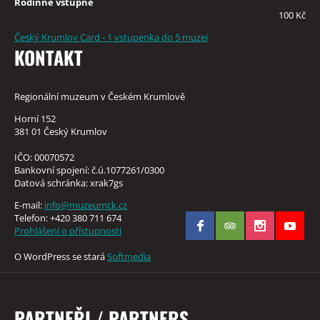
Rodinné vstupné
100 Kč
Český Krumlov Card - 1 vstupenka do 5 muzeí
KONTAKT
Regionální muzeum v Českém Krumlově
Horní 152
381 01 Český Krumlov
IČO: 00070572
Bankovní spojení: č.ú.1077261/0300
Datová schránka: xrak7gs
E-mail:
info@muzeumck.cz
Telefon: +420 380 711 674
Prohlášení o přístupnosti
O WordPress se stará
Softmedia
PARTNEŘI / PARTNERS