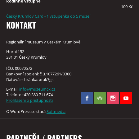
Rodinné vstupné
100 Kč
Český Krumlov Card - 1 vstupenka do 5 muzeí
KONTAKT
Regionální muzeum v Českém Krumlově
Horní 152
381 01 Český Krumlov
IČO: 00070572
Bankovní spojení: č.ú.1077261/0300
Datová schránka: xrak7gs
E-mail:
info@muzeumck.cz
Telefon: +420 380 711 674
Prohlášení o přístupnosti
O WordPress se stará
Softmedia
PARTNEŘI / PARTNERS