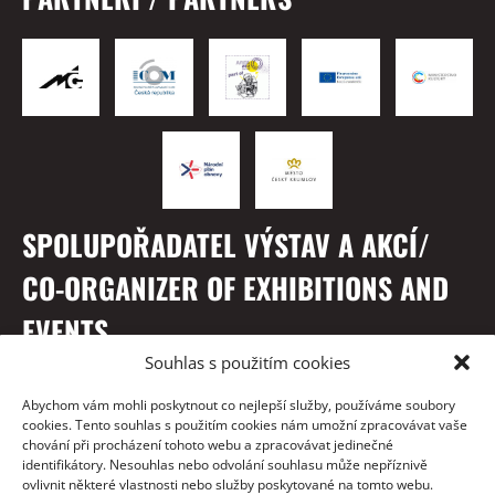
SPOLUPOŘADATEL VÝSTAV A AKCÍ/
CO-ORGANIZER OF EXHIBITIONS AND
EVENTS
Souhlas s použitím cookies
Abychom vám mohli poskytnout co nejlepší služby, používáme soubory
cookies. Tento souhlas s použitím cookies nám umožní zpracovávat vaše
chování při procházení tohoto webu a zpracovávat jedinečné
identifikátory. Nesouhlas nebo odvolání souhlasu může nepříznivě
ovlivnit některé vlastnosti nebo služby poskytované na tomto webu.