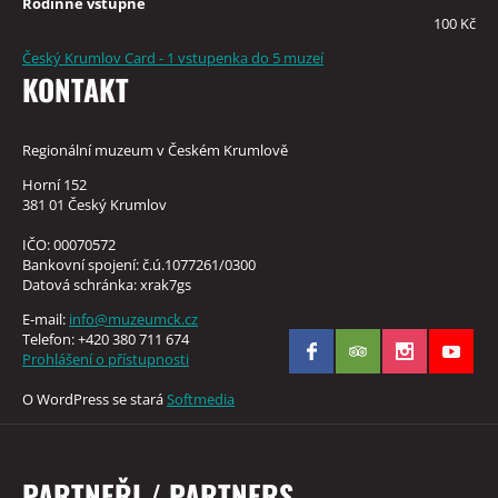
Rodinné vstupné
100 Kč
Český Krumlov Card - 1 vstupenka do 5 muzeí
KONTAKT
Regionální muzeum v Českém Krumlově
Horní 152
381 01 Český Krumlov
IČO: 00070572
Bankovní spojení: č.ú.1077261/0300
Datová schránka: xrak7gs
E-mail:
info@muzeumck.cz
Telefon: +420 380 711 674
Prohlášení o přístupnosti
O WordPress se stará
Softmedia
PARTNEŘI / PARTNERS