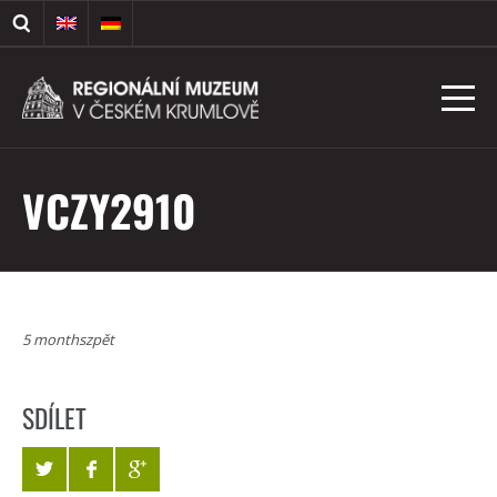
VCZY2910
5 monthszpět
SDÍLET