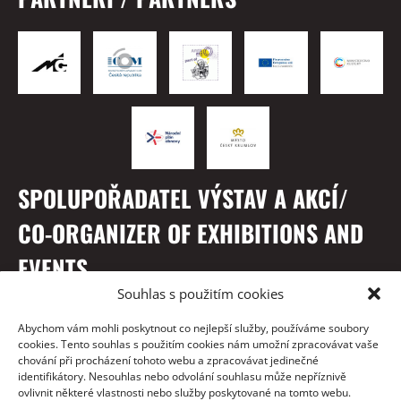
SPOLUPOŘADATEL VÝSTAV A AKCÍ/
CO-ORGANIZER OF EXHIBITIONS AND
EVENTS
Souhlas s použitím cookies
Abychom vám mohli poskytnout co nejlepší služby, používáme soubory
cookies. Tento souhlas s použitím cookies nám umožní zpracovávat vaše
chování při procházení tohoto webu a zpracovávat jedinečné
identifikátory. Nesouhlas nebo odvolání souhlasu může nepříznivě
ovlivnit některé vlastnosti nebo služby poskytované na tomto webu.