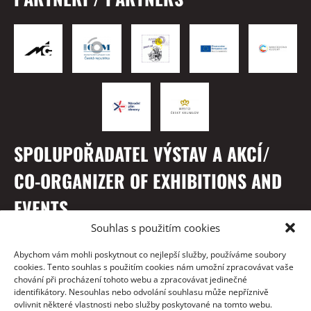
SPOLUPOŘADATEL VÝSTAV A AKCÍ/
CO-ORGANIZER OF EXHIBITIONS AND
EVENTS
Souhlas s použitím cookies
Abychom vám mohli poskytnout co nejlepší služby, používáme soubory
cookies. Tento souhlas s použitím cookies nám umožní zpracovávat vaše
chování při procházení tohoto webu a zpracovávat jedinečné
identifikátory. Nesouhlas nebo odvolání souhlasu může nepříznivě
ovlivnit některé vlastnosti nebo služby poskytované na tomto webu.