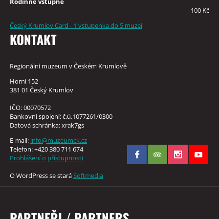
Rodinné vstupné
100 Kč
Český Krumlov Card - 1 vstupenka do 5 muzeí
KONTAKT
Regionální muzeum v Českém Krumlově
Horní 152
381 01 Český Krumlov
IČO: 00070572
Bankovní spojení: č.ú.1077261/0300
Datová schránka: xrak7gs
E-mail:
info@muzeumck.cz
Telefon: +420 380 711 674
Prohlášení o přístupnosti
O WordPress se stará
Softmedia
PARTNEŘI / PARTNERS