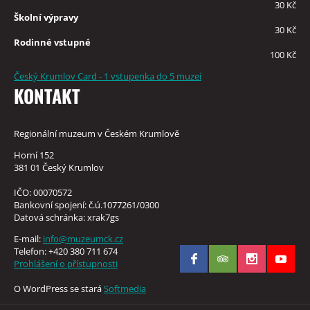
30 Kč
Školní výpravy
30 Kč
Rodinné vstupné
100 Kč
Český Krumlov Card - 1 vstupenka do 5 muzeí
KONTAKT
Regionální muzeum v Českém Krumlově
Horní 152
381 01 Český Krumlov
IČO: 00070572
Bankovní spojení: č.ú.1077261/0300
Datová schránka: xrak7gs
E-mail:
info@muzeumck.cz
Telefon: +420 380 711 674
Prohlášení o přístupnosti
O WordPress se stará
Softmedia