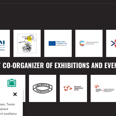
 CO-ORGANIZER OF EXHIBITIONS AND EVE
ies. Tento
TO
házení
ání souhlasu