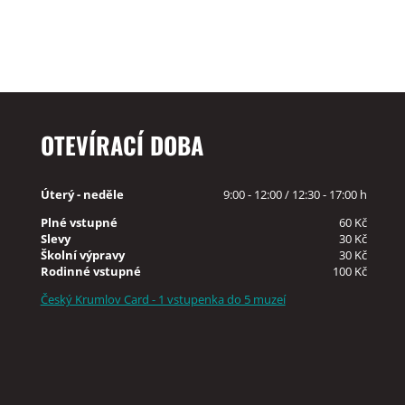
OTEVÍRACÍ DOBA
Úterý - neděle
9:00 - 12:00 / 12:30 - 17:00 h
Plné vstupné
60 Kč
Slevy
30 Kč
Školní výpravy
30 Kč
Rodinné vstupné
100 Kč
Český Krumlov Card - 1 vstupenka do 5 muzeí