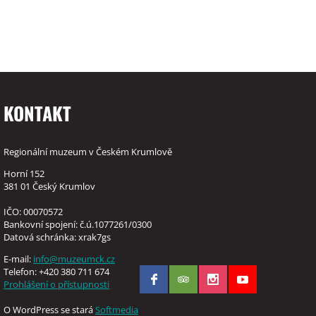
KONTAKT
Regionální muzeum v Českém Krumlově
Horní 152
381 01 Český Krumlov
IČO: 00070572
Bankovní spojení: č.ú.1077261/0300
Datová schránka: xrak7gs
E-mail:
info@muzeumck.cz
Telefon: +420 380 711 674
Prohlášení o přístupnosti
O WordPress se stará
Softmedia