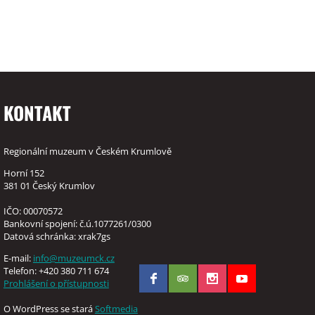
KONTAKT
Regionální muzeum v Českém Krumlově
Horní 152
381 01 Český Krumlov
IČO: 00070572
Bankovní spojení: č.ú.1077261/0300
Datová schránka: xrak7gs
E-mail:
info@muzeumck.cz
Telefon: +420 380 711 674
Prohlášení o přístupnosti
O WordPress se stará
Softmedia