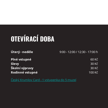
OTEVÍRACÍ DOBA
Úterý - neděle
9:00 - 12:00 / 12:30 - 17:00 h
Plné vstupné
60 Kč
Slevy
30 Kč
Školní výpravy
30 Kč
Rodinné vstupné
100 Kč
Český Krumlov Card - 1 vstupenka do 5 muzeí