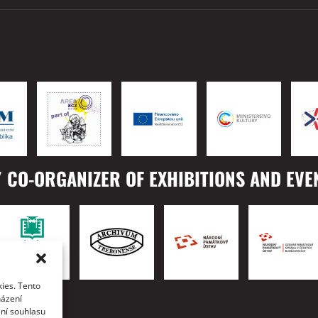
 CO-ORGANIZER OF EXHIBITIONS AND EVE
ies. Tento
TO
házení
ání souhlasu