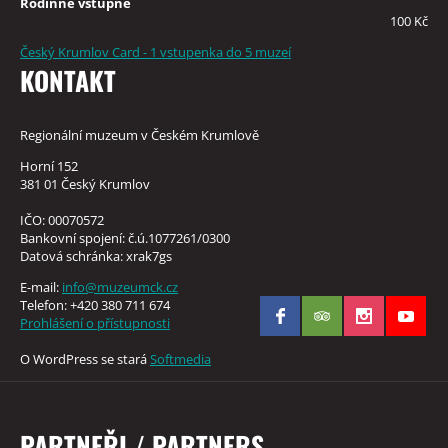
Rodinné vstupné
100 Kč
Český Krumlov Card - 1 vstupenka do 5 muzeí
KONTAKT
Regionální muzeum v Českém Krumlově
Horní 152
381 01 Český Krumlov
IČO: 00070572
Bankovní spojení: č.ú.1077261/0300
Datová schránka: xrak7gs
E-mail:
info@muzeumck.cz
Telefon: +420 380 711 674
Prohlášení o přístupnosti
O WordPress se stará
Softmedia
PARTNEŘI / PARTNERS