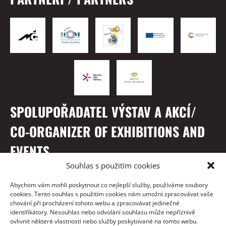
SPOLUPOŘADATEL VÝSTAV A AKCÍ/
CO-ORGANIZER OF EXHIBITIONS AND
EVENTS
Souhlas s použitím cookies
Abychom vám mohli poskytnout co nejlepší služby, používáme soubory
cookies. Tento souhlas s použitím cookies nám umožní zpracovávat vaše
chování při procházení tohoto webu a zpracovávat jedinečné
identifikátory. Nesouhlas nebo odvolání souhlasu může nepříznivě
ovlivnit některé vlastnosti nebo služby poskytované na tomto webu.