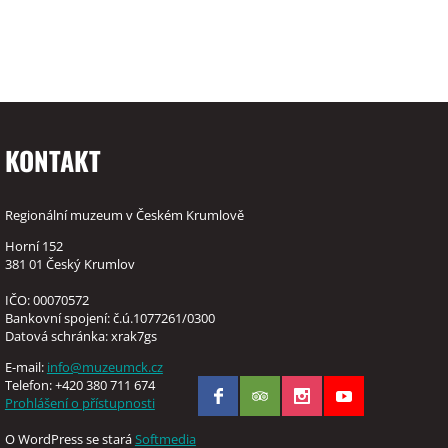
KONTAKT
Regionální muzeum v Českém Krumlově
Horní 152
381 01 Český Krumlov
IČO: 00070572
Bankovní spojení: č.ú.1077261/0300
Datová schránka: xrak7gs
E-mail:
info@muzeumck.cz
Telefon: +420 380 711 674
Prohlášení o přístupnosti
O WordPress se stará
Softmedia