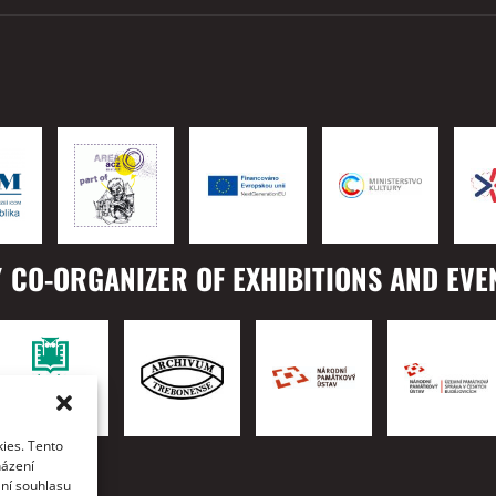
 CO-ORGANIZER OF EXHIBITIONS AND EVE
ies. Tento
TO
házení
ání souhlasu