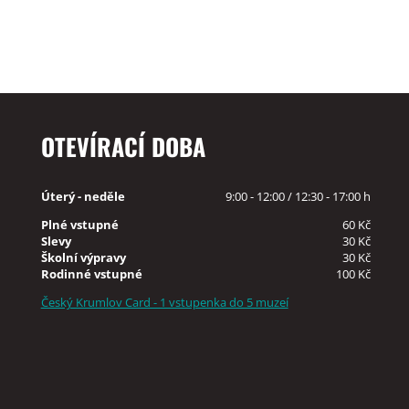
OTEVÍRACÍ DOBA
Úterý - neděle
9:00 - 12:00 / 12:30 - 17:00 h
Plné vstupné
60 Kč
Slevy
30 Kč
Školní výpravy
30 Kč
Rodinné vstupné
100 Kč
Český Krumlov Card - 1 vstupenka do 5 muzeí