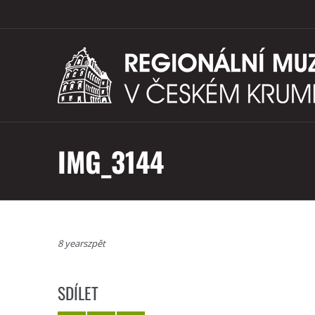
IMG_3144
8 yearszpět
SDÍLET