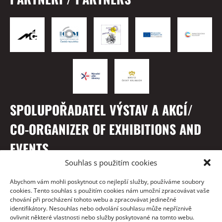
SPOLUPOŘADATEL VÝSTAV A AKCÍ/
CO-ORGANIZER OF EXHIBITIONS AND
EVENTS
Souhlas s použitím cookies
Abychom vám mohli poskytnout co nejlepší služby, používáme soubory
cookies. Tento souhlas s použitím cookies nám umožní zpracovávat vaše
chování při procházení tohoto webu a zpracovávat jedinečné
identifikátory. Nesouhlas nebo odvolání souhlasu může nepříznivě
ovlivnit některé vlastnosti nebo služby poskytované na tomto webu.