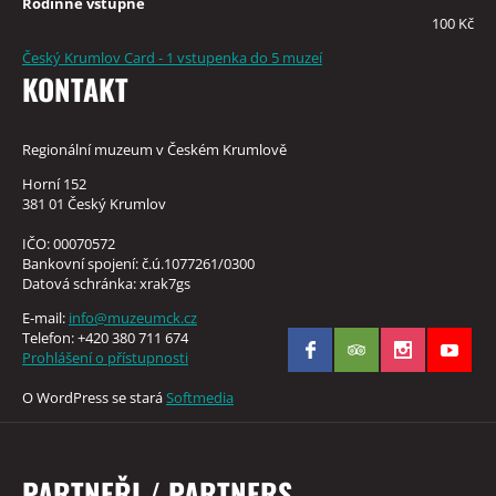
Rodinné vstupné
100 Kč
Český Krumlov Card - 1 vstupenka do 5 muzeí
KONTAKT
Regionální muzeum v Českém Krumlově
Horní 152
381 01 Český Krumlov
IČO: 00070572
Bankovní spojení: č.ú.1077261/0300
Datová schránka: xrak7gs
E-mail:
info@muzeumck.cz
Telefon: +420 380 711 674
Prohlášení o přístupnosti
O WordPress se stará
Softmedia
PARTNEŘI / PARTNERS