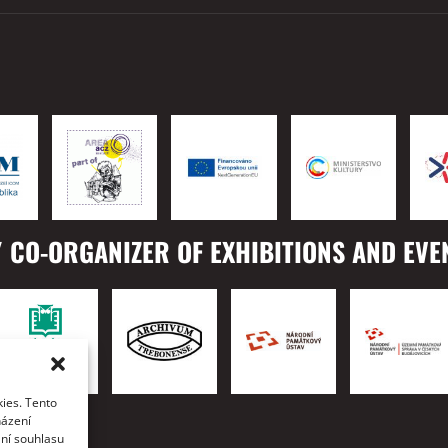
 CO-ORGANIZER OF EXHIBITIONS AND EVE
ies. Tento
TO
házení
ání souhlasu