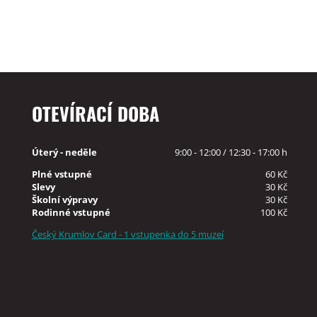
OTEVÍRACÍ DOBA
Úterý - neděle
9:00 - 12:00 / 12:30 - 17:00 h
Plné vstupné
60 Kč
Slevy
30 Kč
Školní výpravy
30 Kč
Rodinné vstupné
100 Kč
Český Krumlov Card - 1 vstupenka do 5 muzeí