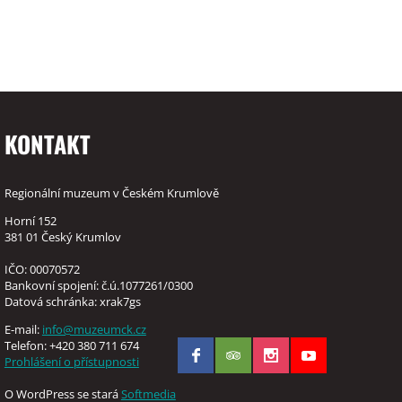
KONTAKT
Regionální muzeum v Českém Krumlově
Horní 152
381 01 Český Krumlov
IČO: 00070572
Bankovní spojení: č.ú.1077261/0300
Datová schránka: xrak7gs
E-mail:
info@muzeumck.cz
Telefon: +420 380 711 674
Prohlášení o přístupnosti
O WordPress se stará
Softmedia