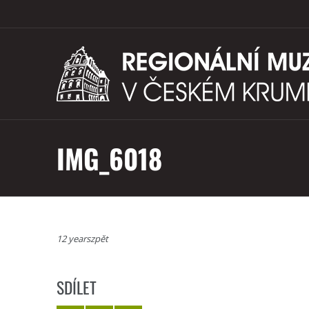
IMG_6018
12 yearszpět
SDÍLET