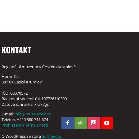
KONTAKT
Regionální muzeum v Českém Krumlově
Horní 152
381 01 Český Krumlov
IČO: 00070572
Bankovní spojení: č.ú.1077261/0300
Datová schránka: xrak7gs
E-mail:
info@muzeumck.cz
Telefon: +420 380 711 674
Prohlášení o přístupnosti
O WordPress se stará
Softmedia