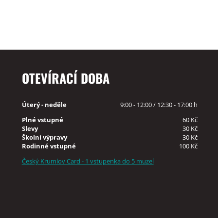
OTEVÍRACÍ DOBA
Úterý - neděle
9:00 - 12:00 / 12:30 - 17:00 h
Plné vstupné
60 Kč
Slevy
30 Kč
Školní výpravy
30 Kč
Rodinné vstupné
100 Kč
Český Krumlov Card - 1 vstupenka do 5 muzeí