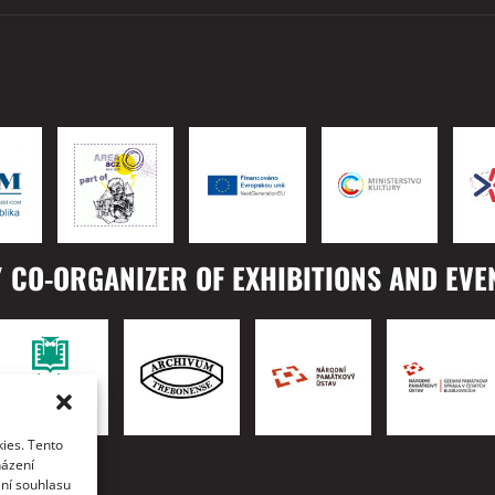
 CO-ORGANIZER OF EXHIBITIONS AND EVE
ies. Tento
TO
házení
ání souhlasu