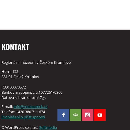
KONTAKT
Regionální muzeum v Českém Krumlově
Horní 152
381 01 Český Krumlov
IČO: 00070572
Bankovní spojení: č.ú.1077261/0300
Datová schránka: xrak7gs
E-mail:
info@muzeumck.cz
Telefon: +420 380 711 674
Prohlášení o přístupnosti
O WordPress se stará
Softmedia