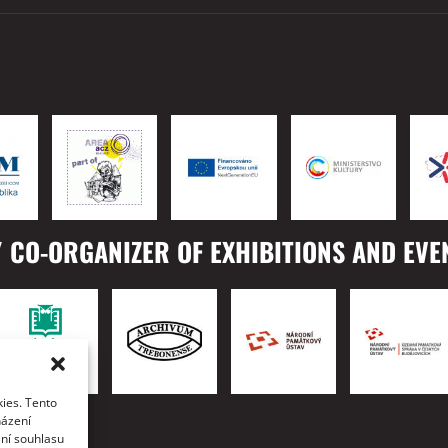
 CO-ORGANIZER OF EXHIBITIONS AND EVE
ies. Tento
TO
házení
ání souhlasu