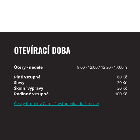
OTEVÍRACÍ DOBA
Úterý - neděle
9:00 - 12:00 / 12:30 - 17:00 h
Plné vstupné
60 Kč
Slevy
30 Kč
Školní výpravy
30 Kč
Rodinné vstupné
100 Kč
Český Krumlov Card - 1 vstupenka do 5 muzeí