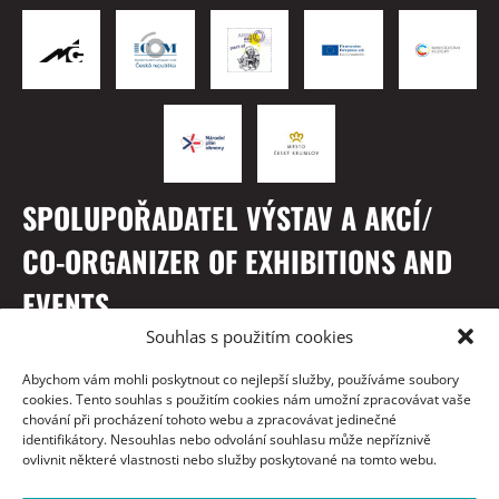
SPOLUPOŘADATEL VÝSTAV A AKCÍ/
CO-ORGANIZER OF EXHIBITIONS AND
EVENTS
Souhlas s použitím cookies
Abychom vám mohli poskytnout co nejlepší služby, používáme soubory
cookies. Tento souhlas s použitím cookies nám umožní zpracovávat vaše
chování při procházení tohoto webu a zpracovávat jedinečné
identifikátory. Nesouhlas nebo odvolání souhlasu může nepříznivě
ovlivnit některé vlastnosti nebo služby poskytované na tomto webu.