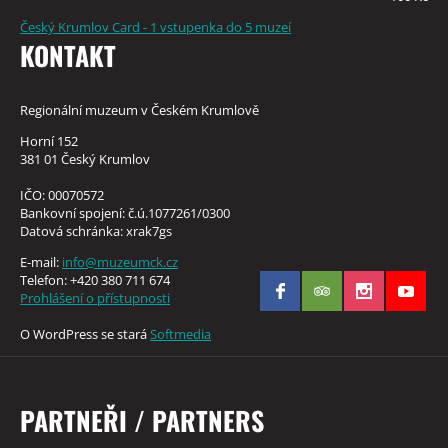
Český Krumlov Card - 1 vstupenka do 5 muzeí
KONTAKT
Regionální muzeum v Českém Krumlově
Horní 152
381 01 Český Krumlov
IČO: 00070572
Bankovní spojení: č.ú.1077261/0300
Datová schránka: xrak7gs
E-mail:
info@muzeumck.cz
Telefon: +420 380 711 674
Prohlášení o přístupnosti
O WordPress se stará
Softmedia
PARTNEŘI / PARTNERS