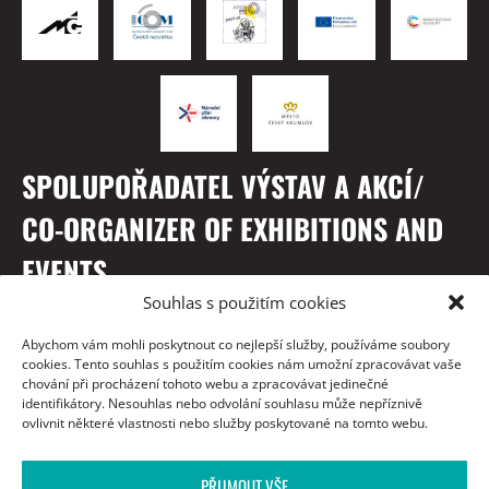
SPOLUPOŘADATEL VÝSTAV A AKCÍ/
CO-ORGANIZER OF EXHIBITIONS AND
EVENTS
Souhlas s použitím cookies
Abychom vám mohli poskytnout co nejlepší služby, používáme soubory
cookies. Tento souhlas s použitím cookies nám umožní zpracovávat vaše
chování při procházení tohoto webu a zpracovávat jedinečné
identifikátory. Nesouhlas nebo odvolání souhlasu může nepříznivě
ovlivnit některé vlastnosti nebo služby poskytované na tomto webu.
PŘIJMOUT VŠE