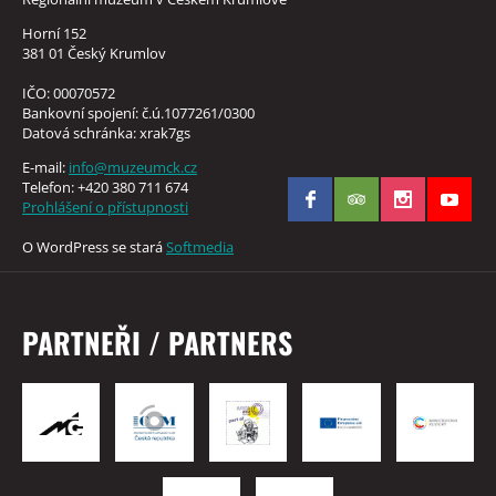
Horní 152
381 01 Český Krumlov
IČO: 00070572
Bankovní spojení: č.ú.1077261/0300
Datová schránka: xrak7gs
E-mail:
info@muzeumck.cz
Telefon: +420 380 711 674
Prohlášení o přístupnosti
O WordPress se stará
Softmedia
PARTNEŘI / PARTNERS