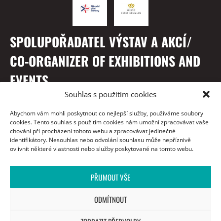
SPOLUPOŘADATEL VÝSTAV A AKCÍ/
CO-ORGANIZER OF EXHIBITIONS AND
EVENTS
Souhlas s použitím cookies
Abychom vám mohli poskytnout co nejlepší služby, používáme soubory
cookies. Tento souhlas s použitím cookies nám umožní zpracovávat vaše
chování při procházení tohoto webu a zpracovávat jedinečné
identifikátory. Nesouhlas nebo odvolání souhlasu může nepříznivě
ovlivnit některé vlastnosti nebo služby poskytované na tomto webu.
PŘIJMOUT VŠE
S PODĚKOVÁNÍM / WITH THANKS TO
ODMÍTNOUT