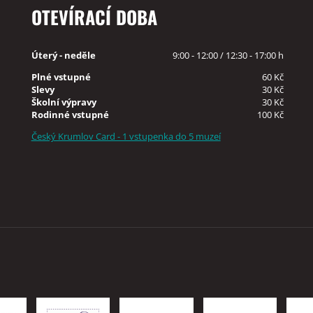
OTEVÍRACÍ DOBA
Úterý - neděle
9:00 - 12:00 / 12:30 - 17:00 h
Plné vstupné
60 Kč
Slevy
30 Kč
Školní výpravy
30 Kč
Rodinné vstupné
100 Kč
Český Krumlov Card - 1 vstupenka do 5 muzeí