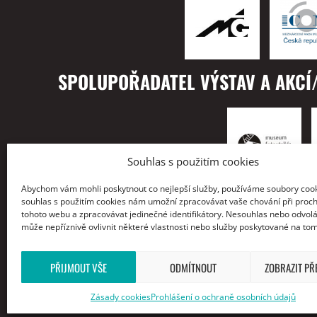
SPOLUPOŘADATEL VÝSTAV A AKCÍ/
Souhlas s použitím cookies
Abychom vám mohli poskytnout co nejlepší služby, používáme soubory cook
S PODĚKOVÁNÍM / WITH THANKS 
souhlas s použitím cookies nám umožní zpracovávat vaše chování při proc
tohoto webu a zpracovávat jedinečné identifikátory. Nesouhlas nebo odvol
může nepříznivě ovlivnit některé vlastnosti nebo služby poskytované na to
PŘIJMOUT VŠE
ODMÍTNOUT
ZOBRAZIT P
Zásady cookies
Prohlášení o ochraně osobních údajů