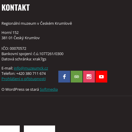
KONTAKT
Regionální muzeum v Českém Krumlově
Horní 152
381 01 Český Krumlov
IČO: 00070572
Bankovní spojení: č.ú.1077261/0300
Datová schránka: xrak7gs
E-mail:
info@muzeumck.cz
Telefon: +420 380 711 674
Prohlášení o přístupnosti
O WordPress se stará
Softmedia