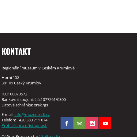
KONTAKT
Regionální muzeum v Českém Krumlově
Horní 152
381 01 Český Krumlov
IČO: 00070572
Bankovní spojení: č.ú.1077261/0300
Datová schránka: xrak7gs
E-mail:
info@muzeumck.cz
Telefon: +420 380 711 674
Prohlášení o přístupnosti
O WordPress se stará
Softmedia