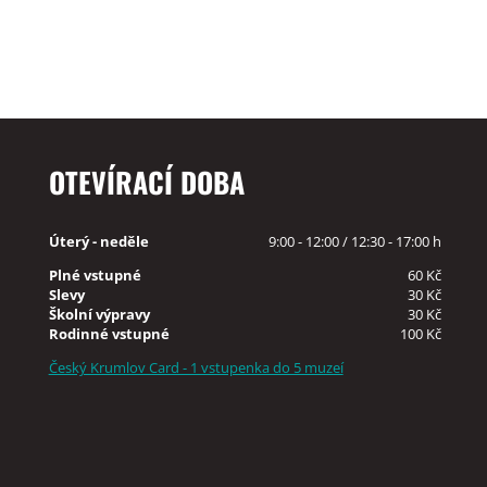
OTEVÍRACÍ DOBA
Úterý - neděle
9:00 - 12:00 / 12:30 - 17:00 h
Plné vstupné
60 Kč
Slevy
30 Kč
Školní výpravy
30 Kč
Rodinné vstupné
100 Kč
Český Krumlov Card - 1 vstupenka do 5 muzeí