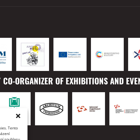
 CO-ORGANIZER OF EXHIBITIONS AND EVE
ies. Tento
TO
házení
ání souhlasu