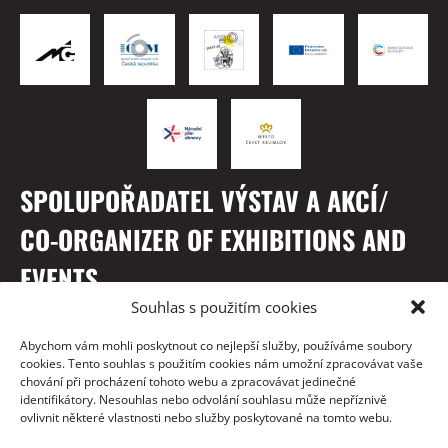
SPOLUPOŘADATEL VÝSTAV A AKCÍ/
CO-ORGANIZER OF EXHIBITIONS AND
EVENTS
Souhlas s použitím cookies
Abychom vám mohli poskytnout co nejlepší služby, používáme soubory
cookies. Tento souhlas s použitím cookies nám umožní zpracovávat vaše
chování při procházení tohoto webu a zpracovávat jedinečné
identifikátory. Nesouhlas nebo odvolání souhlasu může nepříznivě
ovlivnit některé vlastnosti nebo služby poskytované na tomto webu.