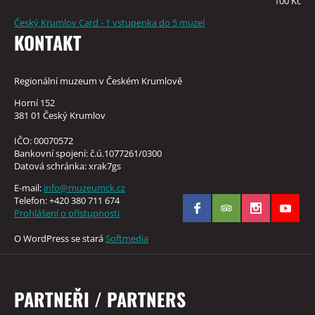
100 Kč
Český Krumlov Card - 1 vstupenka do 5 muzeí
KONTAKT
Regionální muzeum v Českém Krumlově
Horní 152
381 01 Český Krumlov
IČO: 00070572
Bankovní spojení: č.ú.1077261/0300
Datová schránka: xrak7gs
E-mail:
info@muzeumck.cz
Telefon: +420 380 711 674
Prohlášení o přístupnosti
O WordPress se stará
Softmedia
PARTNEŘI / PARTNERS