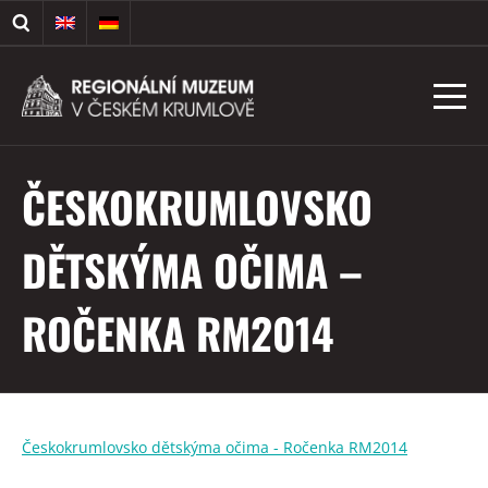
ČESKOKRUMLOVSKO
DĚTSKÝMA OČIMA –
ROČENKA RM2014
Českokrumlovsko dětskýma očima - Ročenka RM2014