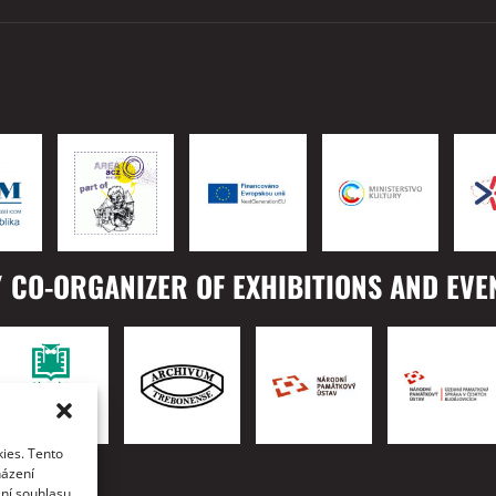
 CO-ORGANIZER OF EXHIBITIONS AND EVE
ies. Tento
TO
házení
ání souhlasu