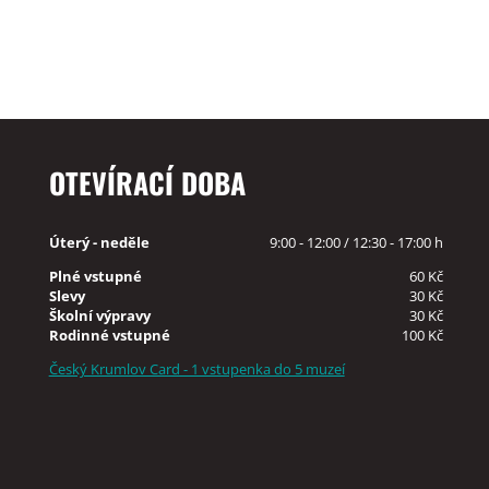
OTEVÍRACÍ DOBA
Úterý - neděle
9:00 - 12:00 / 12:30 - 17:00 h
Plné vstupné
60 Kč
Slevy
30 Kč
Školní výpravy
30 Kč
Rodinné vstupné
100 Kč
Český Krumlov Card - 1 vstupenka do 5 muzeí