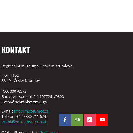
KONTAKT
Regionální muzeum v Českém Krumlově
Horní 152
381 01 Český Krumlov
IČO: 00070572
Bankovní spojení: č.ú.1077261/0300
Datová schránka: xrak7gs
E-mail:
info@muzeumck.cz
Telefon: +420 380 711 674
Prohlášení o přístupnosti
O WordPress se stará
Softmedia