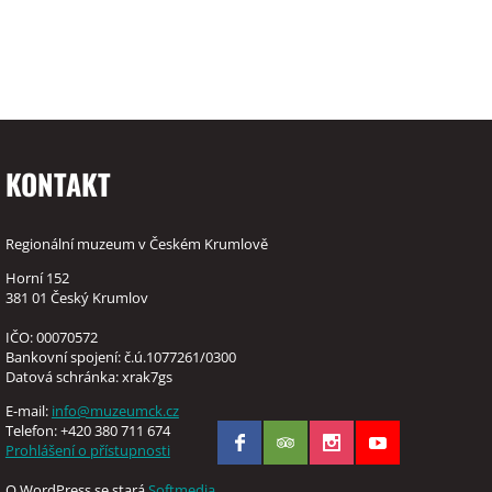
KONTAKT
Regionální muzeum v Českém Krumlově
Horní 152
381 01 Český Krumlov
IČO: 00070572
Bankovní spojení: č.ú.1077261/0300
Datová schránka: xrak7gs
E-mail:
info@muzeumck.cz
Telefon: +420 380 711 674
Prohlášení o přístupnosti
O WordPress se stará
Softmedia