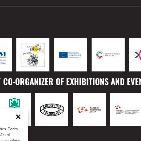
 CO-ORGANIZER OF EXHIBITIONS AND EVE
ies. Tento
TO
házení
ání souhlasu