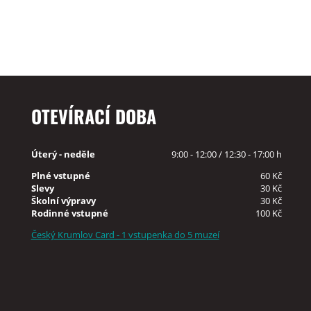
OTEVÍRACÍ DOBA
Úterý - neděle
9:00 - 12:00 / 12:30 - 17:00 h
Plné vstupné
60 Kč
Slevy
30 Kč
Školní výpravy
30 Kč
Rodinné vstupné
100 Kč
Český Krumlov Card - 1 vstupenka do 5 muzeí