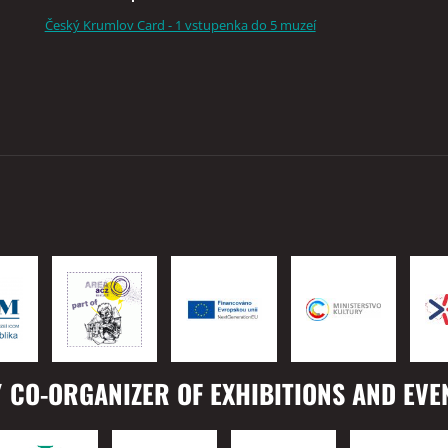
Český Krumlov Card - 1 vstupenka do 5 muzeí
 CO-ORGANIZER OF EXHIBITIONS AND EVE