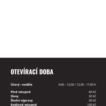
OTEVÍRACÍ DOBA
Úterý - neděle
9:00 - 12:00 / 12:30 - 17:00 h
Plné vstupné
60 Kč
Slevy
30 Kč
Školní výpravy
30 Kč
Rodinné vstupné
100 Kč