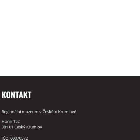
KONTAKT
Regionální muzeum v Českém Krumlově
Horní 152
381 01 Český Krumlov
IČO: 00070572