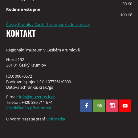
30 Kč
Rodinné vstupné
100 Kč
Český Krumlov Card - 1 vstupenka do 5 muzeí
KONTAKT
Regionální muzeum v Českém Krumlově
Horní 152
381 01 Český Krumlov
IČO: 00070572
Bankovní spojení: č.ú.1077261/0300
Datová schránka: xrak7gs
E-mail:
info@muzeumck.cz
Telefon: +420 380 711 674
Prohlášení o přístupnosti
O WordPress se stará
Softmedia