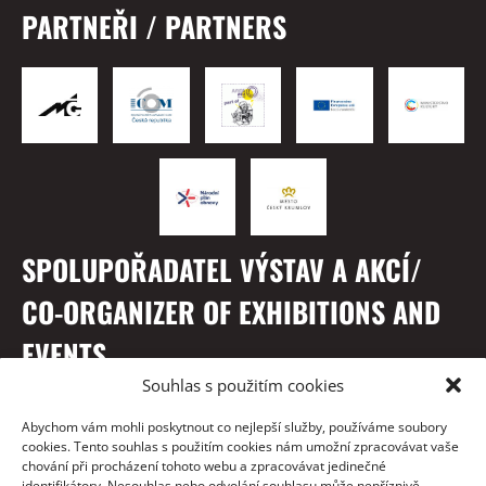
PARTNEŘI / PARTNERS
SPOLUPOŘADATEL VÝSTAV A AKCÍ/
CO-ORGANIZER OF EXHIBITIONS AND
EVENTS
Souhlas s použitím cookies
Abychom vám mohli poskytnout co nejlepší služby, používáme soubory
cookies. Tento souhlas s použitím cookies nám umožní zpracovávat vaše
chování při procházení tohoto webu a zpracovávat jedinečné
identifikátory. Nesouhlas nebo odvolání souhlasu může nepříznivě