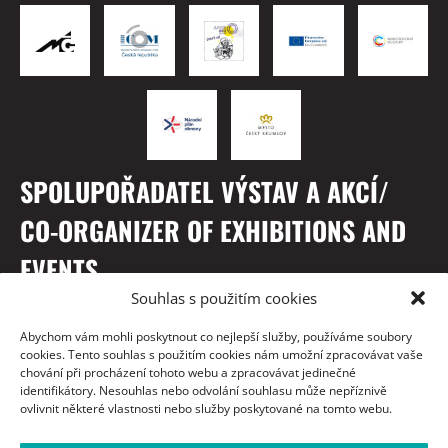
SPOLUPOŘADATEL VÝSTAV A AKCÍ/
CO-ORGANIZER OF EXHIBITIONS AND
EVENTS
Souhlas s použitím cookies
Abychom vám mohli poskytnout co nejlepší služby, používáme soubory
cookies. Tento souhlas s použitím cookies nám umožní zpracovávat vaše
chování při procházení tohoto webu a zpracovávat jedinečné
identifikátory. Nesouhlas nebo odvolání souhlasu může nepříznivě
ovlivnit některé vlastnosti nebo služby poskytované na tomto webu.