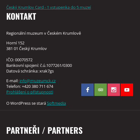
Český Krumlov Card - 1 vstupenka do 5 muzeí
KONTAKT
Regionální muzeum v Českém Krumlově
Horní 152
381 01 Český Krumlov
IČO: 00070572
Bankovní spojení: č.ú.1077261/0300
Datová schránka: xrak7gs
E-mail:
info@muzeumck.cz
Telefon: +420 380 711 674
Prohlášení o přístupnosti
O WordPress se stará
Softmedia
PARTNEŘI / PARTNERS