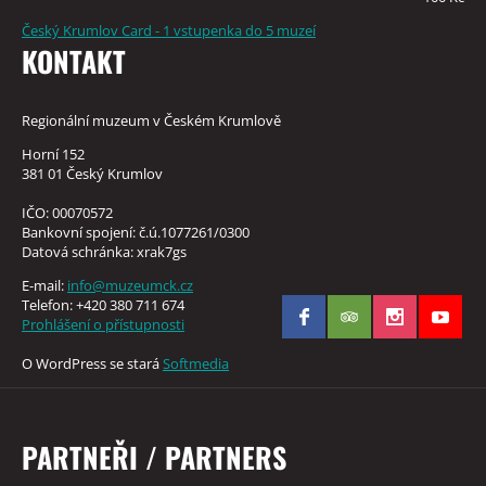
Český Krumlov Card - 1 vstupenka do 5 muzeí
KONTAKT
Regionální muzeum v Českém Krumlově
Horní 152
381 01 Český Krumlov
IČO: 00070572
Bankovní spojení: č.ú.1077261/0300
Datová schránka: xrak7gs
E-mail:
info@muzeumck.cz
Telefon: +420 380 711 674
Prohlášení o přístupnosti
O WordPress se stará
Softmedia
PARTNEŘI / PARTNERS