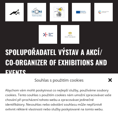
SPOLUPOŘADATEL VÝSTAV A AKCÍ/
CO-ORGANIZER OF EXHIBITIONS AND
EVENTS
Souhlas s použitím cookies
Abychom vám mohli poskytnout co nejlepší služby, používáme soubory
cookies. Tento souhlas s použitím cookies nám umožní zpracovávat vaše
chování při procházení tohoto webu a zpracovávat jedinečné
identifikátory. Nesouhlas nebo odvolání souhlasu může nepříznivě
ovlivnit některé vlastnosti nebo služby poskytované na tomto webu.