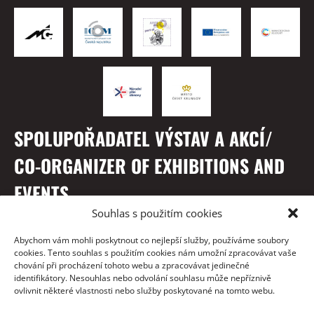
SPOLUPOŘADATEL VÝSTAV A AKCÍ/
CO-ORGANIZER OF EXHIBITIONS AND
EVENTS
Souhlas s použitím cookies
Abychom vám mohli poskytnout co nejlepší služby, používáme soubory
cookies. Tento souhlas s použitím cookies nám umožní zpracovávat vaše
chování při procházení tohoto webu a zpracovávat jedinečné
identifikátory. Nesouhlas nebo odvolání souhlasu může nepříznivě
ovlivnit některé vlastnosti nebo služby poskytované na tomto webu.