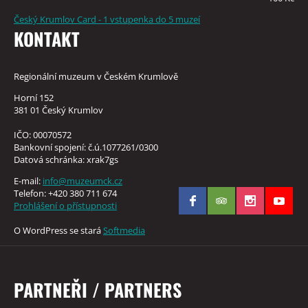
Český Krumlov Card - 1 vstupenka do 5 muzeí
KONTAKT
Regionální muzeum v Českém Krumlově
Horní 152
381 01 Český Krumlov
IČO: 00070572
Bankovní spojení: č.ú.1077261/0300
Datová schránka: xrak7gs
E-mail:
info@muzeumck.cz
Telefon: +420 380 711 674
Prohlášení o přístupnosti
O WordPress se stará
Softmedia
PARTNEŘI / PARTNERS