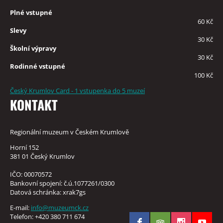
Plné vstupné
60 Kč
Slevy
30 Kč
Školní výpravy
30 Kč
Rodinné vstupné
100 Kč
Český Krumlov Card - 1 vstupenka do 5 muzeí
KONTAKT
Regionální muzeum v Českém Krumlově
Horní 152
381 01 Český Krumlov
IČO: 00070572
Bankovní spojení: č.ú.1077261/0300
Datová schránka: xrak7gs
E-mail:
info@muzeumck.cz
Telefon: +420 380 711 674