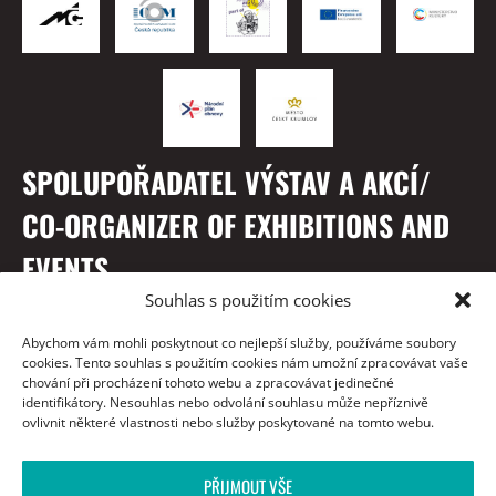
SPOLUPOŘADATEL VÝSTAV A AKCÍ/
CO-ORGANIZER OF EXHIBITIONS AND
EVENTS
Souhlas s použitím cookies
Abychom vám mohli poskytnout co nejlepší služby, používáme soubory
cookies. Tento souhlas s použitím cookies nám umožní zpracovávat vaše
chování při procházení tohoto webu a zpracovávat jedinečné
identifikátory. Nesouhlas nebo odvolání souhlasu může nepříznivě
ovlivnit některé vlastnosti nebo služby poskytované na tomto webu.
PŘIJMOUT VŠE