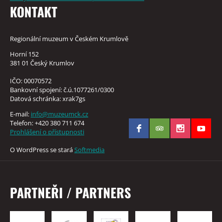
KONTAKT
Regionální muzeum v Českém Krumlově
Horní 152
381 01 Český Krumlov
IČO: 00070572
Bankovní spojení: č.ú.1077261/0300
Datová schránka: xrak7gs
E-mail:
info@muzeumck.cz
Telefon: +420 380 711 674
Prohlášení o přístupnosti
O WordPress se stará
Softmedia
PARTNEŘI / PARTNERS